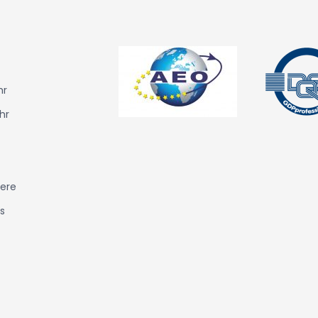
hr
hr
iere
s